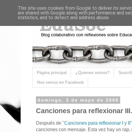
This site uses cookies from Google to deliver its servi
are shared with Google along with performance and secu
statistics, and to detect and address abuse.
Página principal
¿Quienes somos?
Suscríb
Nos vemos en Facebook
domingo, 3 de mayo de 2009
Canciones para reflexionar III.
Después de "
Canciones para reflexionar I y II
canciones con mensaje. Esta vez hay un rap,