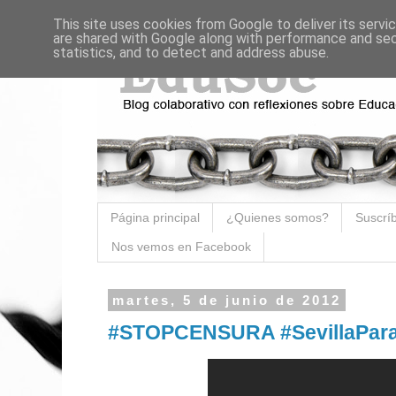
This site uses cookies from Google to deliver its servi
are shared with Google along with performance and secu
statistics, and to detect and address abuse.
Página principal
¿Quienes somos?
Suscríb
Nos vemos en Facebook
martes, 5 de junio de 2012
#STOPCENSURA #SevillaPar