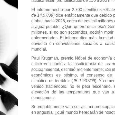
fatídica están pronosticados de 150 a 200 mil
El informe hecho por 2.700 científicos «State
de 14.07/09
) dice enfáticamente que debido 
global, hacia 2025, cerca de tres mil millone
a agua potable. ¿Qué quiere decir eso? Sen
millones, si no son socorridos, podrán morir
enfermedades. El informe dice más: la mitad 
envuelta en convulsiones sociales a causa
mundial.
Paul Krugman, premio Nóbel de economía d
crítico en cuanto a la insuficiencia de las m
socioambiental, escribió recientemente: «Si e
económicos es pésimo, el consenso de l
climático es terrible» (
JB 14/07/09
). Y come
venido haciéndolo, no el peor escenario, 
elevación de las temperaturas que van a 
conocemos».
Si probablemente va a ser así, mi preocupaci
en angustia: ¿qué mundo heredarán de nosot