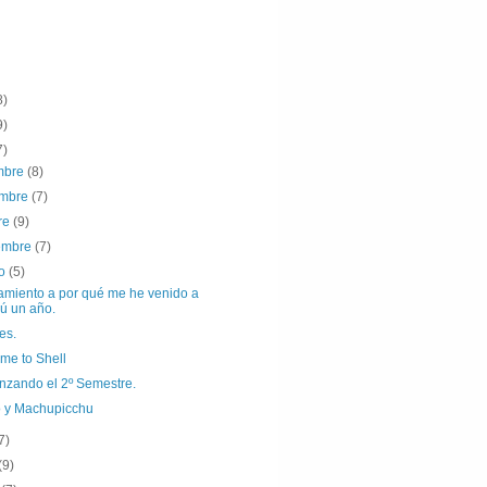
8)
9)
7)
embre
(8)
embre
(7)
re
(9)
iembre
(7)
to
(5)
amiento a por qué me he venido a
ú un año.
es.
me to Shell
zando el 2º Semestre.
 y Machupicchu
7)
(9)