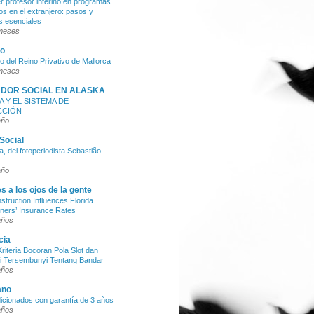
 profesor interino en programas
os en el extranjero: pasos y
os esenciales
meses
so
so del Reino Privativo de Mallorca
meses
DOR SOCIAL EN ALASKA
A Y EL SISTEMA DE
CCIÓN
año
Social
, del fotoperiodista Sebastião
año
s a los ojos de la gente
truction Influences Florida
ers’ Insurance Rates
años
cia
riteria Bocoran Pola Slot dan
i Tersembunyi Tentang Bandar
años
ano
cionados con garantía de 3 años
años