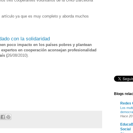
e los tres cooperantes voluntarios de la ONG Barcelona
 artículo ya que es muy completo y aborda muchos
dado con la solidaridad
nen poco impacto en los países pobres y plantean
 expertos en cooperación aconsejan profesionalidad
ís (
26/08/2010).
Blogs rela
Redes 
Los multi
democrac
Hace 20
EducaB
Social