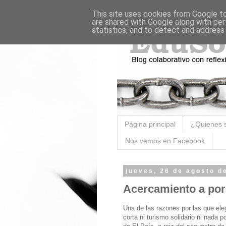
This site uses cookies from Google to 
are shared with Google along with per
statistics, and to detect and address
Página principal
¿Quienes 
Nos vemos en Facebook
jueves, 26 de agosto d
Acercamiento a por
Una de las razones por las que ele
corta ni turismo solidario ni nada 