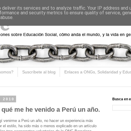
deliver its services and to analyze traffic. Your IP address and
formance and security metrics to ensure quality of service, ge
 abuse.
somos?
Suscríbete al blog
Enlaces a ONGs, Solidaridad y Edu
e 2010
Busca en e
 qué me he venido a Perú un año.
gí venirme a Perú un año, no hacer un experiencia más
por el estilo, ha sido más o menos explicado en un artículo