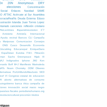
ión
20N
Anonymous
DRY
elecciones
Concentración
Social
Enlaces
Navidad
SAME
5O
ATTAC
Acércate al Sur
Asamblea
craciaRealYa
Deuda Externa
Eduso
rustración
Islandia
Juan Torres Lopez
ntariado
canciones reflexión
cristiano
#NoLesVotes
#spanishrevolution
0´7
Activismo
Amnistía Internacional
Ayuda vecinal
Bancos
CLI
Campaña
s Mariposas
Comunicacion
Consejos
ra ONG
Cusco
Desarrollo
Economía
Educablog
Educanepal
EnriqueDans
Españistan
Eutokia
F.M.I.
Filtración
dman Sachs
Greenpeace
Hijab
III
NAJ
Indignados
Iphone
JMJ
Ken
onardo Boff
M+J
Manifiesto
Marinaleda
NATs
Noam Chomsky
ODM
Oliveres
ternativas
PorUnMundoMasJusto
SED
icef
VI Congreso estatal de educacion
PA
aborto
alternativas de consumo
autogobierno
banca ética
campaña de
ciones
innovación social
marzo negro
paraísos fiscales
periodismohumano.org
revolucioncultural procomún
triodos
ntiguas