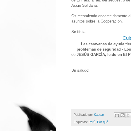
de El País, a raiz del secuestro d
Acció Solidària.
Os recomiendo encarecidamente el
asuntos sobre la Cooperación.
Se titula:
Cui
Las caravanas de ayuda tie
problemas de seguridad - Los
de
JESÚS GARCÍA, leido en El Pa
Un saludo!
Publicado por
Kaesar
Etiquetas:
Perú
,
Por qué