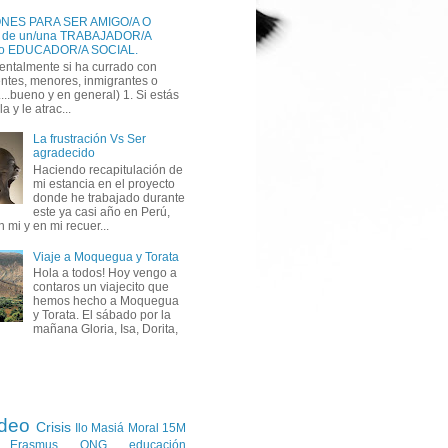
NES PARA SER AMIGO/A O
 de un/una TRABAJADOR/A
SOCIAL o EDUCADOR/A SOCIAL‏.
entalmente si ha currado con
ntes, menores, inmigrantes o
..bueno y en general) 1. Si estás
la y le atrac...
La frustración Vs Ser
agradecido
Haciendo recapitulación de
mi estancia en el proyecto
donde he trabajado durante
este ya casi año en Perú,
n mi y en mi recuer...
Viaje a Moquegua y Torata
Hola a todos! Hoy vengo a
contaros un viajecito que
hemos hecho a Moquegua
y Torata. El sábado por la
mañana Gloria, Isa, Dorita,
ídeo
Crisis
Ilo
Masiá
Moral
15M
Erasmus
ONG
educación