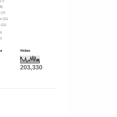
o
(7)
(9)
o
(7)
ro
(11)
o
(11)
5)
2)
ya
Visitas
203,330