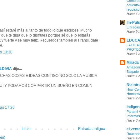
Cómo ser
educativ
requisit
Hace 4 
Im-Pul
El fraca
y así estaré más al tanto de todo lo que escribes. Mucho
Hace 9 
 que te diga que lo disfrutes porque sé que lo estarás
EDUCA
 fuerte y sé muy feliz. Recuerdos también al Fransi, dale
LA DGAI
e.
PROTE
as 13:30
Hace 1 
Mirada 
Amazonia
LDIVIA
dijo...
Salgado
HAS COSAS E IDEAS CONTIGO NO SOLO LA MUSICA
Hace 1 
No mire
QUI Y PODAMOS COMPARTIR UN SUEÑO EN COMUN
How Cons
Homeown
Hace 2 
indigen
las 17:26
Pahami K
Informas
Hace 3 
Inicio
Entrada antigua
el vent
Reacondi
om)
Hace 4 