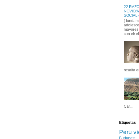
22 RAZO
NOVIO/A
( fundam
adolesce
mayores..
con el/ el
resalta e
Car...
Etiquetas
Perú
v
Budapest