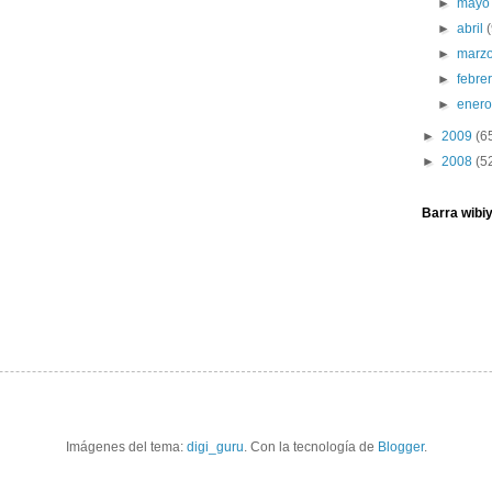
►
may
►
abril
►
marz
►
febre
►
ener
►
2009
(6
►
2008
(5
Barra wibi
Imágenes del tema:
digi_guru
. Con la tecnología de
Blogger
.