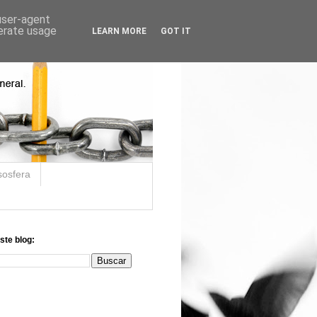
 user-agent
nerate usage
LEARN MORE
GOT IT
sosfera
ste blog: