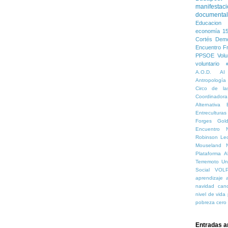
manifestac
documental
Educacion 
economía
1
Cortés
Demo
Encuentro
F
PPSOE
Volu
voluntario
A.O.D.
AI
Antropología
Circo de la
Coordinado
Alternativa
Entreculturas
Forges
Gol
Encuentro 
Robinson
Le
Mouseland
Plataforma Al
Terremoto
Un
Social
VOL
aprendizaje
navidad
can
nivel de vida
pobreza cero
Entradas a