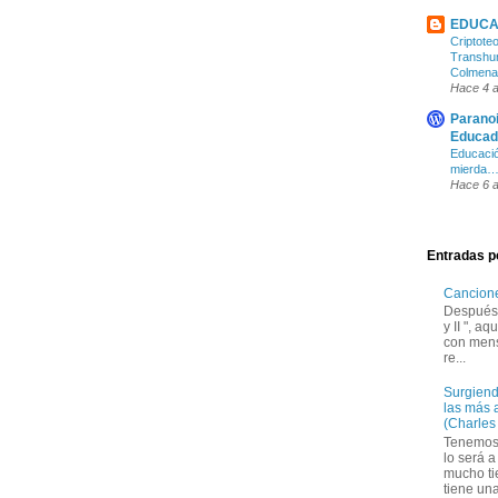
EDUCA
Criptote
Transhu
Colmena (
Hace 4 
Parano
Educado
Educació
mierda…
Hace 6 
Entradas p
Canciones
Después 
y II ", a
con mens
re...
Surgiend
las más 
(Charles
Tenemos 
lo será a
mucho ti
tiene una