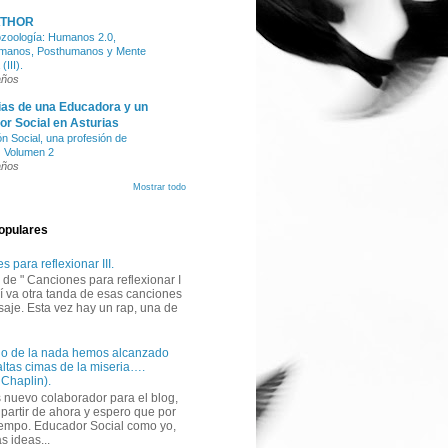
THOR
ozoología: Humanos 2.0,
manos, Posthumanos y Mente
III).
años
ias de una Educadora y un
r Social en Asturias
n Social, una profesión de
 Volumen 2
años
Mostrar todo
opulares
 para reflexionar III.
de " Canciones para reflexionar I
quí va otra tanda de esas canciones
aje. Esta vez hay un rap, una de
o de la nada hemos alcanzado
altas cimas de la miseria….
 Chaplin).
nuevo colaborador para el blog,
 partir de ahora y espero que por
empo. Educador Social como yo,
s ideas...