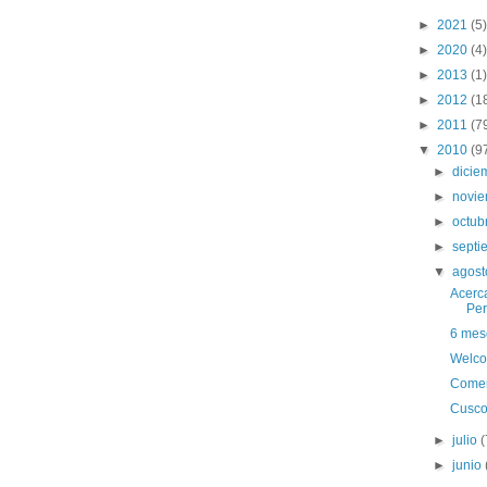
►
2021
(5)
►
2020
(4)
►
2013
(1)
►
2012
(1
►
2011
(7
▼
2010
(9
►
dici
►
novi
►
octub
►
sept
▼
agos
Acerc
Per
6 mes
Welco
Comen
Cusco
►
julio
(
►
junio