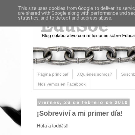
This site uses cookies from Google to deliver its servi
are shared with Google along with performance and secu
statistics, and to detect and address abuse.
Página principal
¿Quienes somos?
Suscríb
Nos vemos en Facebook
viernes, 26 de febrero de 2010
¡Sobreviví a mi primer día!
Hola a
tod@
s!!