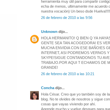
herramienta muy útil para compartir contigo
echa de menos, ultimamente me acuerdo de
nuestra vocación) Un beso dsde Huelva!!!!!!
26 de febrero de 2010 a las 9:56
Unknown
dijo...
HOLA HERMANITO! Q BIEN Q YA HAYAS
GENTE SEA TAN ACOGEDORA! ES VE
MUCHA ENVIDIA CON ESE BAÑO!ES G
INTERNET, ASI PODREMOS VERNOS Y
SKYPE!SIGUE CONTANDONOS TU AVE
TRABAJO.POR AQUI T ECHAMOS DE 
GRANDE!
26 de febrero de 2010 a las 10:21
Concha
dijo...
Hola César. Creo que yo también soy de l
blog. No te olvides de nosotros y sigue co
cosas que vayas viviendo por ahí.
Aprende mucho y vuelve despues para que