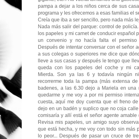
pampa a dejar a los niños cerca de sus casa
programa y les ofrecemos a esas familias el s
Creía que iba a ser sencillo, pero nada más lej
Nada más salir del parque: control de policía. 
los papeles y mi carnet de conducir español 
un convenio y no hacía falta el permiso 
Después de intentar conversar con el señor a
a sus colegas o superiores me dice que dón
lleve a sus casas y después le tengo que llev
queda con los papeles del coche y mi car
Mierda. Son ya las 6 y todavía ningún 
recorrerme toda la pampa (más extensa de
badenes, a las 6.30 dejo a Mariela en una
quedarme y me voy a por mi permiso intern
cuesta, aquí me doy cuenta que el freno de
dejo en un badén y suplico que no coja calle a
comisaría y allí está el señor agente amable
Revisa mis papeles, un amigo suyo observa
que está hecha, y me voy con todo sin más 
lo peor... Después de pasar un cruce de tr