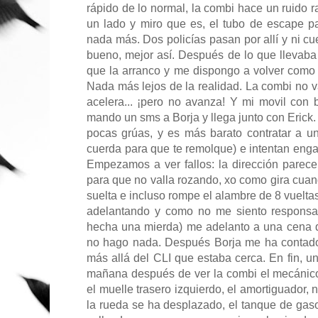
rápido de lo normal, la combi hace un ruido r
un lado y miro que es, el tubo de escape p
nada más. Dos policías pasan por allí y ni cu
bueno, mejor así. Después de lo que llevaba 
que la arranco y me dispongo a volver como 
Nada más lejos de la realidad. La combi no v
acelera... ¡pero no avanza! Y mi movil con 
mando un sms a Borja y llega junto con Erick.
pocas grúas, y es más barato contratar a u
cuerda para que te remolque) e intentan enga
Empezamos a ver fallos: la dirección parece 
para que no valla rozando, xo como gira cua
suelta e incluso rompe el alambre de 8 vuelta
adelantando y como no me siento responsa
hecha una mierda) me adelanto a una cena q
no hago nada. Después Borja me ha contado
más allá del CLI que estaba cerca. En fin, un
mañana después de ver la combi el mecánico
el muelle trasero izquierdo, el amortiguador, 
la rueda se ha desplazado, el tanque de gasol