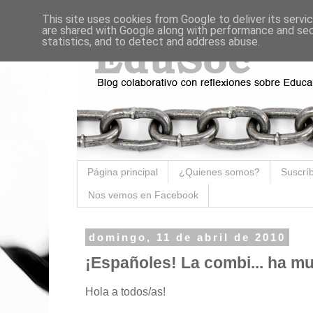
This site uses cookies from Google to deliver its servi
are shared with Google along with performance and secu
statistics, and to detect and address abuse.
Página principal
¿Quienes somos?
Suscríb
Nos vemos en Facebook
domingo, 11 de abril de 2010
¡Españoles! La combi... ha mu
Hola a todos/as!