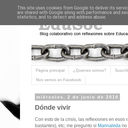
This site uses cookies from Google to deliver its servi
are shared with Google along with performance and secu
statistics, and to detect and address abuse.
Página principal
¿Quienes somos?
Suscríb
Nos vemos en Facebook
miércoles, 2 de junio de 2010
Dónde vivir
Con esto de la crisis, las reflexiones en esos
bastantes), etc; me pregunto si
Marinaleda
no 