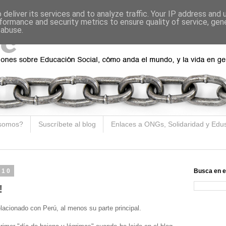
deliver its services and to analyze traffic. Your IP address and
formance and security metrics to ensure quality of service, ge
 abuse.
somos?
Suscríbete al blog
Enlaces a ONGs, Solidaridad y Edu
010
Busca en e
!
elacionado con Perú, al menos su parte principal.