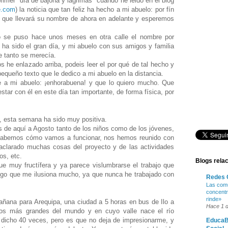
imer "día de bajona y lágrimas" cuando he leido en el blog
e.com
) la noticia que tan feliz ha hecho a mi abuelo: por fín
le que llevará su nombre de ahora en adelante y esperemos
so se puso hace unos meses en otra calle el nombre por
 ha sido el gran día, y mi abuelo con sus amigos y familia
e tanto se merecía.
s he enlazado arriba, podeis leer el por qué de tal hecho y
pequeño texto que le dedico a mi abuelo en la distancia.
le a mi abuelo: ¡enhorabuena! y que lo quiero mucho. Que
star con él en este día tan importante, de forma física, por
, esta semana ha sido muy positiva.
de aquí a Agosto tanto de los niños como de los jóvenes,
sabemos cómo vamos a funcionar, nos hemos reunido con
 aclarado muchas cosas del proyecto y de las actividades
os, etc.
Blogs rela
ue muy fructífera y ya parece vislumbrarse el trabajo que
algo que me ilusiona mucho, ya que nunca he trabajado con
Redes 
Las comu
concentr
rinde»
ñana para Arequipa, una ciudad a 5 horas en bus de Ilo a
Hace 1 d
los más grandes del mundo y en cuyo valle nace el río
 dicho 40 veces, pero es que no deja de impresionarme, y
EducaB