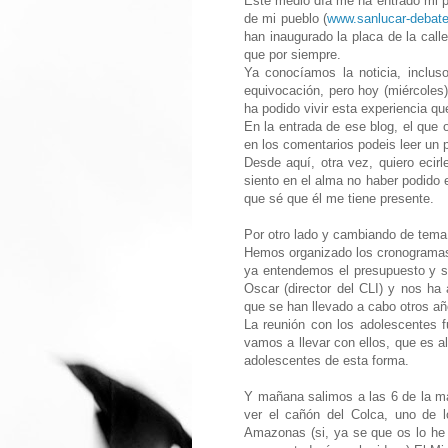
Este medio día me ha entrado mi pr
de mi pueblo (
www.sanlucar-debat
han inaugurado la placa de la cal
que por siempre.
Ya conocíamos la noticia, inclu
equivocación, pero hoy (miércoles)
ha podido vivir esta experiencia qu
En la entrada de ese blog, el que o
en los comentarios podeis leer un 
Desde aquí, otra vez, quiero ecir
siento en el alma no haber podido e
que sé que él me tiene presente.
Por otro lado y cambiando de tema
Hemos organizado los cronogramas 
ya entendemos el presupuesto y 
Oscar (director del CLI) y nos ha
que se han llevado a cabo otros añ
La reunión con los adolescentes f
vamos a llevar con ellos, que es 
adolescentes de esta forma.
Y mañana salimos a las 6 de la ma
ver el cañón del Colca, uno de 
Amazonas (si, ya se que os lo he