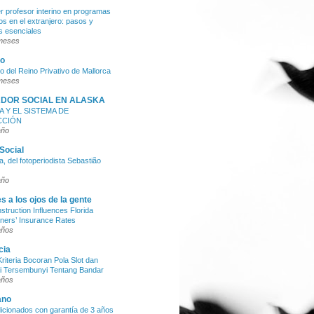
 profesor interino en programas
os en el extranjero: pasos y
os esenciales
meses
so
so del Reino Privativo de Mallorca
meses
DOR SOCIAL EN ALASKA
A Y EL SISTEMA DE
CCIÓN
año
Social
, del fotoperiodista Sebastião
año
s a los ojos de la gente
truction Influences Florida
ers’ Insurance Rates
años
cia
riteria Bocoran Pola Slot dan
i Tersembunyi Tentang Bandar
años
ano
cionados con garantía de 3 años