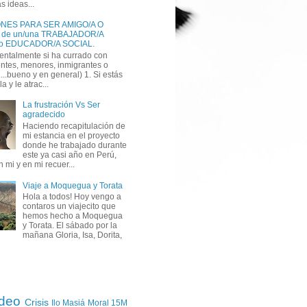
s ideas...
NES PARA SER AMIGO/A O
 de un/una TRABAJADOR/A
SOCIAL o EDUCADOR/A SOCIAL‏.
entalmente si ha currado con
ntes, menores, inmigrantes o
..bueno y en general) 1. Si estás
la y le atrac...
La frustración Vs Ser
agradecido
Haciendo recapitulación de
mi estancia en el proyecto
donde he trabajado durante
este ya casi año en Perú,
n mi y en mi recuer...
Viaje a Moquegua y Torata
Hola a todos! Hoy vengo a
contaros un viajecito que
hemos hecho a Moquegua
y Torata. El sábado por la
mañana Gloria, Isa, Dorita,
ídeo
Crisis
Ilo
Masiá
Moral
15M