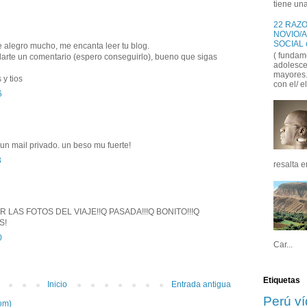
tiene una
22 RAZO
NOVIO/A
 alegro mucho, me encanta leer tu blog.
( fundam
darte un comentario (espero conseguirlo), bueno que sigas
adolesce
mayores..
 y tios
con el/ el
6
o un mail privado. un beso mu fuerte!
3
resalta e
LAS FOTOS DEL VIAJE!!Q PASADA!!!Q BONITO!!!Q
S!
0
Car...
Etiquetas
Inicio
Entrada antigua
Perú
v
om)