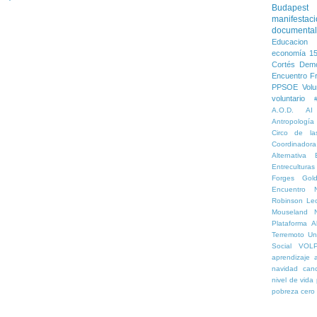
Budapest
manifestac
documental
Educacion 
economía
1
Cortés
Demo
Encuentro
F
PPSOE
Volu
voluntario
A.O.D.
AI
Antropología
Circo de la
Coordinado
Alternativa
Entreculturas
Forges
Gol
Encuentro 
Robinson
Le
Mouseland
Plataforma Al
Terremoto
Un
Social
VOL
aprendizaje
navidad
can
nivel de vida
pobreza cero