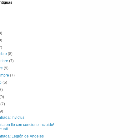
ntiguas
8)
9)
7)
embre
(8)
embre
(7)
re
(9)
iembre
(7)
to
(5)
7)
(9)
o
(7)
(9)
trada: Invictus
ria en Ilo con concierto incluido!
tuali...
ntrada: Legión de Ángeles