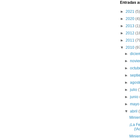
Entradas a
►
2021
(5)
►
2020
(4)
►
2013
(1)
►
2012
(1
►
2011
(7
▼
2010
(9
►
dici
►
novi
►
octub
►
sept
►
agos
►
julio
(
►
junio
►
may
▼
abril
Minien
¡La Fe
(!Ac
Minie