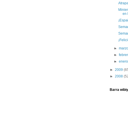
Atrap
Minie
en 
¡Españ
Seman
Seman
¡Felic
►
marz
►
febre
►
ener
►
2009
(6
►
2008
(5
Barra wibi