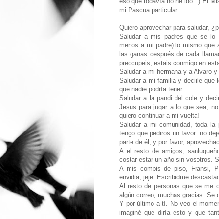
eso que todavía no he ido...) El Mi
mi Pascua particular.
Quiero aprovechar para saludar, ¿p
Saludar a mis padres que se lo 
menos a mi padre) lo mismo que a
las ganas después de cada llamad
preocupeis, estais conmigo en esta
Saludar a mi hermana y a Alvaro y
Saludar a mi familia y decirle que
que nadie podría tener.
Saludar a la pandi del cole y dec
Jesus para jugar a lo que sea, n
quiero continuar a mi vuelta!
Saludar a mi comunidad, toda la p
tengo que pediros un favor: no dej
parte de él, y por favor, aprovecha
A el resto de amigos, sanluqueñ
costar estar un año sin vosotros.
A mis compis de piso, Fransi, 
envidia, jeje. Escribidme descasta
Al resto de personas que se me ol
algún correo, muchas gracias. Se o
Y por último a tí. No veo el mome
imaginé que diría esto y que tant