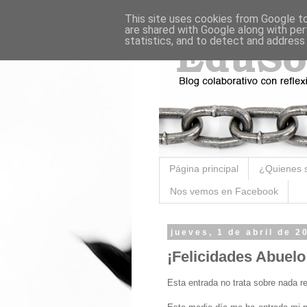
This site uses cookies from Google to 
are shared with Google along with per
statistics, and to detect and address
Página principal
¿Quienes 
Nos vemos en Facebook
jueves, 1 de abril de 2
¡Felicidades Abuelo
Esta entrada no trata sobre nada r