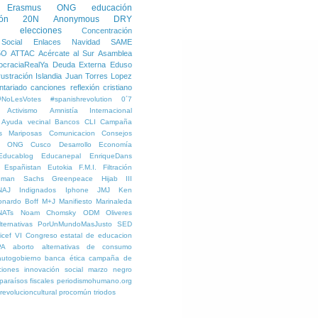
Erasmus
ONG
educación
ión
20N
Anonymous
DRY
elecciones
Concentración
Social
Enlaces
Navidad
SAME
5O
ATTAC
Acércate al Sur
Asamblea
craciaRealYa
Deuda Externa
Eduso
rustración
Islandia
Juan Torres Lopez
ntariado
canciones reflexión
cristiano
#NoLesVotes
#spanishrevolution
0´7
Activismo
Amnistía Internacional
Ayuda vecinal
Bancos
CLI
Campaña
s Mariposas
Comunicacion
Consejos
ra ONG
Cusco
Desarrollo
Economía
Educablog
Educanepal
EnriqueDans
Españistan
Eutokia
F.M.I.
Filtración
dman Sachs
Greenpeace
Hijab
III
NAJ
Indignados
Iphone
JMJ
Ken
onardo Boff
M+J
Manifiesto
Marinaleda
NATs
Noam Chomsky
ODM
Oliveres
ternativas
PorUnMundoMasJusto
SED
icef
VI Congreso estatal de educacion
PA
aborto
alternativas de consumo
autogobierno
banca ética
campaña de
ciones
innovación social
marzo negro
paraísos fiscales
periodismohumano.org
revolucioncultural procomún
triodos