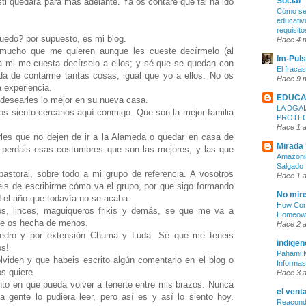
Social
sti quedará para más adelante. Ya os contaré que tal ha ido
Cómo ser
educativ
requisit
uedo? por supuesto, es mi blog.
Hace 4 
mucho que me quieren aunque les cueste decírmelo (al
Im-Pul
 mi me cuesta decírselo a ellos; y sé que se quedan con
El fraca
a de contarme tantas cosas, igual que yo a ellos. No os
Hace 9 
 experiencia.
EDUCA
 desearles lo mejor en su nueva casa.
LA DGAI
 los siento cercanos aquí conmigo. Que son la mejor familia
PROTE
Hace 1 
irles que no dejen de ir a la Alameda o quedar en casa de
Mirada 
o perdais esas costumbres que son las mejores, y las que
Amazonia
Salgado
astoral, sobre todo a mi grupo de referencia. A vosotros
Hace 1 
eis de escribirme cómo va el grupo, por que sigo formando
No mire
d el año que todavía no se acaba.
How Cons
os, linces, maguiqueros frikis y demás, se que me va a
Homeown
 Se os hecha de menos.
Hace 2 
Pedro y por extensión Chuma y Luda. Sé que me teneis
indigen
os!
Pahami K
viden y que habeis escrito algún comentario en el blog o
Informas
s quiere.
Hace 3 
nto en que pueda volver a tenerte entre mis brazos. Nunca
el vent
a gente lo pudiera leer, pero así es y así lo siento hoy.
Reacondi