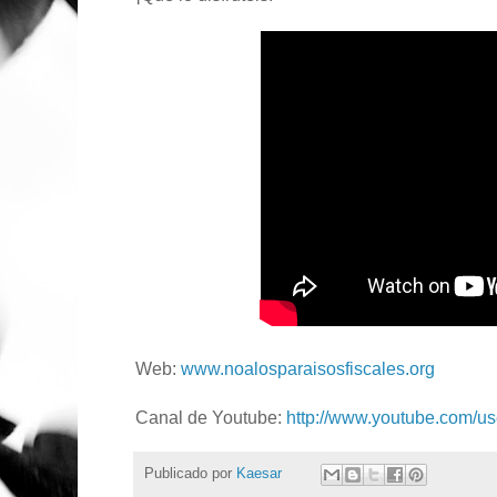
Web:
www.noalosparaisosfiscales.org
Canal de Youtube:
http://www.youtube.com/us
Publicado por
Kaesar