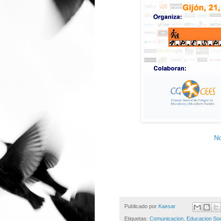
No
Publicado por
Kaesar
Etiquetas:
Comunicacion
,
Educacion Soc