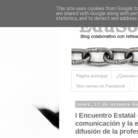
This site uses cookies from Google to 
are shared with Google along with per
statistics, and to detect and address
Página principal
¿Quienes 
Nos vemos en Facebook
lunes, 17 de octubre d
I Encuentro Estatal 
comunicación y la e
difusión de la profe