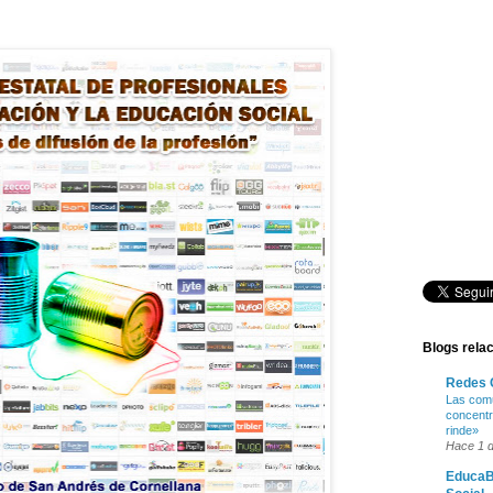
Blogs rela
Redes 
Las comu
concentr
rinde»
Hace 1 d
EducaB