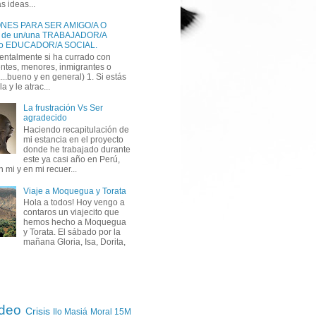
s ideas...
NES PARA SER AMIGO/A O
 de un/una TRABAJADOR/A
SOCIAL o EDUCADOR/A SOCIAL‏.
entalmente si ha currado con
ntes, menores, inmigrantes o
..bueno y en general) 1. Si estás
la y le atrac...
La frustración Vs Ser
agradecido
Haciendo recapitulación de
mi estancia en el proyecto
donde he trabajado durante
este ya casi año en Perú,
n mi y en mi recuer...
Viaje a Moquegua y Torata
Hola a todos! Hoy vengo a
contaros un viajecito que
hemos hecho a Moquegua
y Torata. El sábado por la
mañana Gloria, Isa, Dorita,
ídeo
Crisis
Ilo
Masiá
Moral
15M