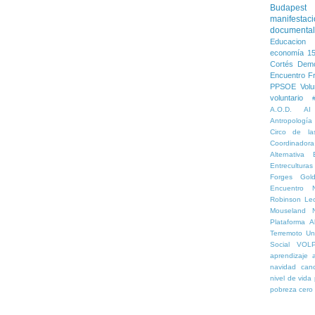
Budapest
manifestac
documental
Educacion 
economía
1
Cortés
Demo
Encuentro
F
PPSOE
Volu
voluntario
A.O.D.
AI
Antropología
Circo de la
Coordinado
Alternativa
Entreculturas
Forges
Gol
Encuentro 
Robinson
Le
Mouseland
Plataforma Al
Terremoto
Un
Social
VOL
aprendizaje
navidad
can
nivel de vida
pobreza cero