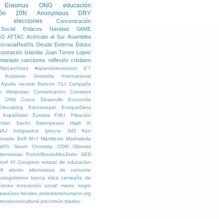
Erasmus
ONG
educación
ión
20N
Anonymous
DRY
elecciones
Concentración
Social
Enlaces
Navidad
SAME
5O
ATTAC
Acércate al Sur
Asamblea
craciaRealYa
Deuda Externa
Eduso
rustración
Islandia
Juan Torres Lopez
ntariado
canciones reflexión
cristiano
#NoLesVotes
#spanishrevolution
0´7
Activismo
Amnistía Internacional
Ayuda vecinal
Bancos
CLI
Campaña
s Mariposas
Comunicacion
Consejos
ra ONG
Cusco
Desarrollo
Economía
Educablog
Educanepal
EnriqueDans
Españistan
Eutokia
F.M.I.
Filtración
dman Sachs
Greenpeace
Hijab
III
NAJ
Indignados
Iphone
JMJ
Ken
onardo Boff
M+J
Manifiesto
Marinaleda
NATs
Noam Chomsky
ODM
Oliveres
ternativas
PorUnMundoMasJusto
SED
icef
VI Congreso estatal de educacion
PA
aborto
alternativas de consumo
autogobierno
banca ética
campaña de
ciones
innovación social
marzo negro
paraísos fiscales
periodismohumano.org
revolucioncultural procomún
triodos