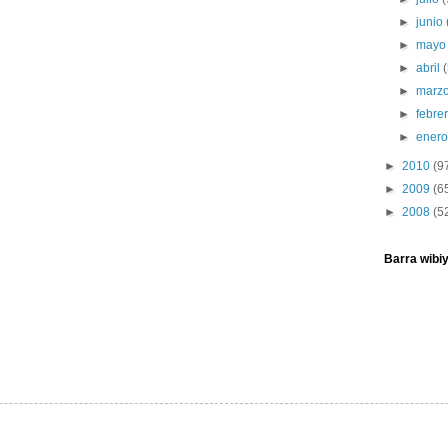
►
junio
►
may
►
abril
►
marz
►
febre
►
ener
►
2010
(9
►
2009
(6
►
2008
(5
Barra wibi