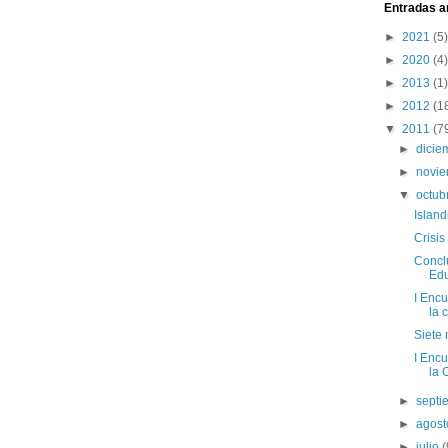
Entradas a
►
2021
(5)
►
2020
(4)
►
2013
(1)
►
2012
(1
▼
2011
(7
►
dici
►
novi
▼
octub
Islan
Crisis
Concl
Edu
I Encu
la 
Siete 
I Encu
la 
►
sept
►
agos
►
julio
(