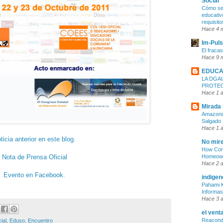
Social
Cómo ser
educativ
requisit
Hace 4 
Im-Pul
El fraca
Hace 9 
EDUCA
LA DGAI
PROTE
Hace 1 
Mirada 
Amazonia
Salgado
Hace 1 
ticia anterior en este blog.
No mire
How Cons
Homeown
Nota de Prensa Oficial
Hace 2 
Evento en Facebook.
indigen
Pahami K
Informas
Hace 3 
el vent
Reacondi
ial
,
Eduso
,
Encuentro