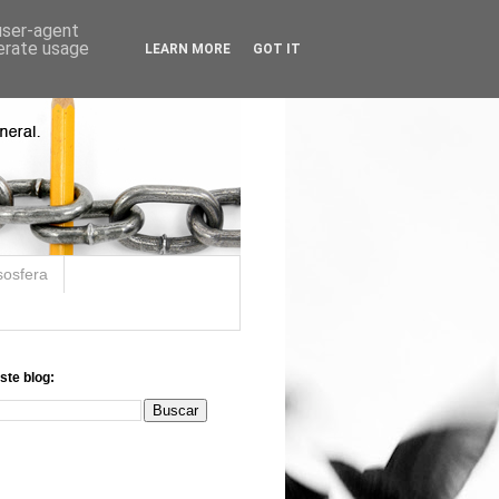
 user-agent
nerate usage
LEARN MORE
GOT IT
sosfera
ste blog: