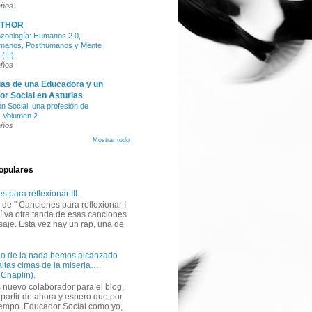
años
THOR
ozoología: Humanos 2.0,
manos, Posthumanos y Mente
III).
años
ias de una Educadora y un
r Social en Asturias
n Social, una profesión de
 Volumen 2
años
Mostrar todo
opulares
 para reflexionar III.
de " Canciones para reflexionar I
quí va otra tanda de esas canciones
aje. Esta vez hay un rap, una de
o de la nada hemos alcanzado
altas cimas de la miseria….
 Chaplin).
nuevo colaborador para el blog,
 partir de ahora y espero que por
empo. Educador Social como yo,