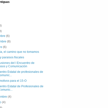
ntiguas
8)
9)
embre
(6)
embre
(8)
re
(6)
dia, el camino que no tomamos
 y paraisos fiscales
usiones del I Encuentro de
sos y Comunicación
entro Estatal de profesionales de
comunic...
motivos para el 15-O
entro Estatal de Profesionales de
Comunic...
iembre
(4)
to
(4)
9)