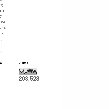
(9)
o
(11)
(5)
o
(5)
ro
(3)
o
(9)
7)
5)
2)
ya
Visitas
203,528