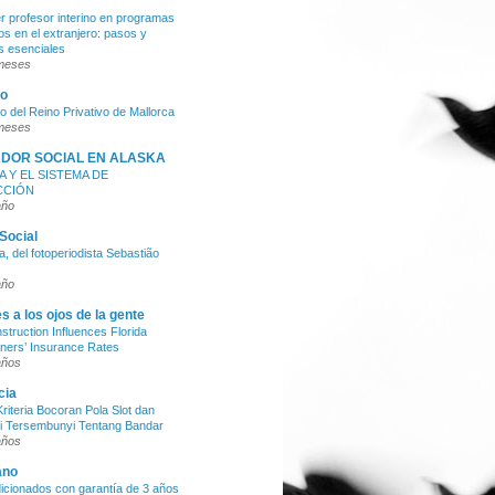
 profesor interino en programas
os en el extranjero: pasos y
os esenciales
meses
so
so del Reino Privativo de Mallorca
meses
DOR SOCIAL EN ALASKA
A Y EL SISTEMA DE
CCIÓN
año
Social
, del fotoperiodista Sebastião
año
s a los ojos de la gente
truction Influences Florida
ers’ Insurance Rates
años
cia
riteria Bocoran Pola Slot dan
i Tersembunyi Tentang Bandar
años
ano
cionados con garantía de 3 años