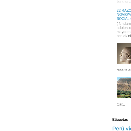
tiene una
22 RAZO
NOVIO/A
( fundam
adolesce
mayores..
con el/ el
resalta e
Car...
Etiquetas
Perú
v