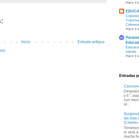
Hace 4 
EDUCA
Criptote
:
Transhu
Colmena (
Hace 4 
Parano
Inicio
Entrada antigua
Educado
Educació
om)
mierda…
Hace 6 
Entradas p
Canciones
Después 
y II ", a
con mens
re...
Surgiend
las más 
(Charles
Tenemos 
lo será a
mucho ti