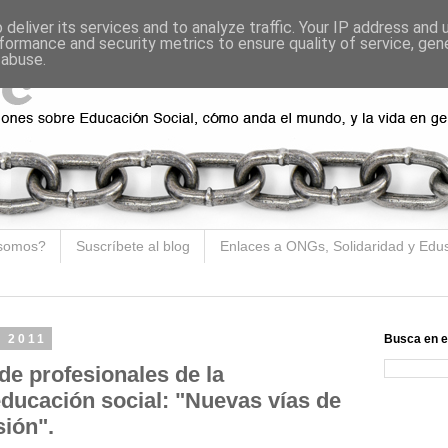
deliver its services and to analyze traffic. Your IP address and
formance and security metrics to ensure quality of service, ge
 abuse.
somos?
Suscríbete al blog
Enlaces a ONGs, Solidaridad y Edu
e 2011
Busca en e
de profesionales de la
ducación social: "Nuevas vías de
sión".